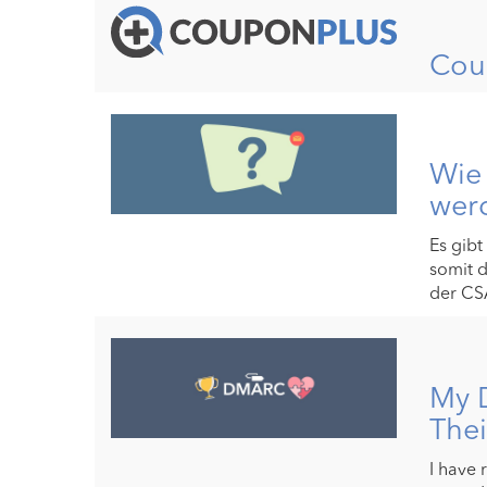
Cou
Wie 
werd
Es gibt
somit d
der CSA
My 
Thei
I have 