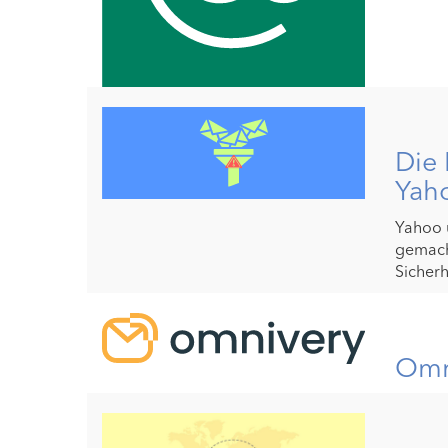
Die 
Yaho
Yahoo 
gemach
Sicherh
Omni