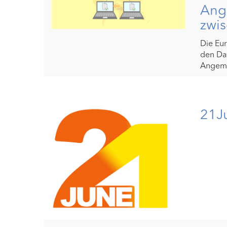
Ang
zwis
Die Eu
den Da
Angemes
21J