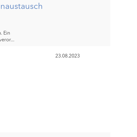
enaustausch
 Ein
eror...
23.08.2023