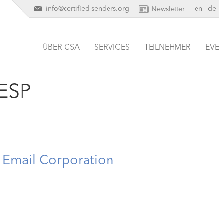
info@certified-senders.org
en
de
Newsletter
ÜBER CSA
SERVICES
TEILNEHMER
EV
ESP
 Email Corporation