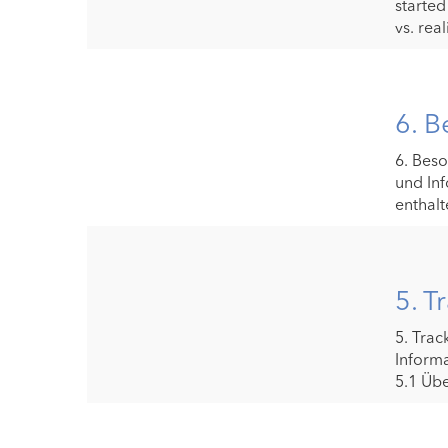
started
vs. real
6. B
6. Beso
und Inf
enthalte
5. T
5. Trac
Informa
5.1 Über