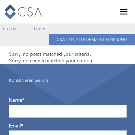
Togg
navig
en
de
Login
CSA IP-PLATTFORMZERTIFIZIERUNG
Sorry, no posts matched your criteria.
Sorry, no events matched your criteria.
Kontaktieren Sie uns
Name*
Email*