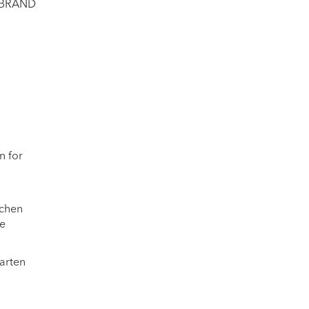
otBRAND
n for
schen
ie
arten