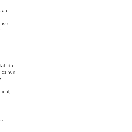
nden
nnen
h
at ein
ies nun
e
icht,
er