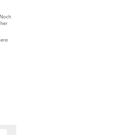
 Noch
aher
ßere