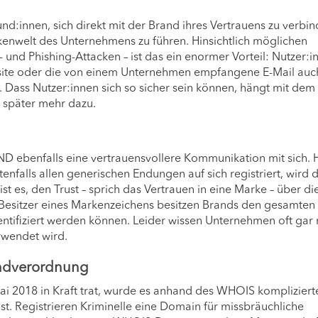
d:innen, sich direkt mit der Brand ihres Vertrauens zu verbi
enwelt des Unternehmens zu führen. Hinsichtlich möglichen
- und Phishing-Attacken – ist das ein enormer Vorteil: Nutzer:i
bsite oder die von einem Unternehmen empfangene E-Mail auc
Dass Nutzer:innen sich so sicher sein können, hängt mit dem
später mehr dazu.
D ebenfalls eine vertrauensvollere Kommunikation mit sich. H
alls allen generischen Endungen auf sich registriert, wird d
st es, den Trust – sprich das Vertrauen in eine Marke – über di
 Besitzer eines Markenzeichens besitzen Brands den gesamten
ntifiziert werden können. Leider wissen Unternehmen oft gar n
rwendet wird.
ndverordnung
i 2018 in Kraft trat, wurde es anhand des WHOIS kompliziert
st. Registrieren Kriminelle eine Domain für missbräuchliche