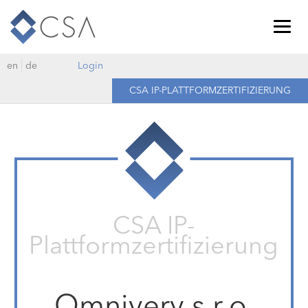
Togg
navig
en
de
Login
CSA IP-PLATTFORMZERTIFIZIERUNG
CSA IP-
Plattformzertifizierung
Omnivery s.r.o.