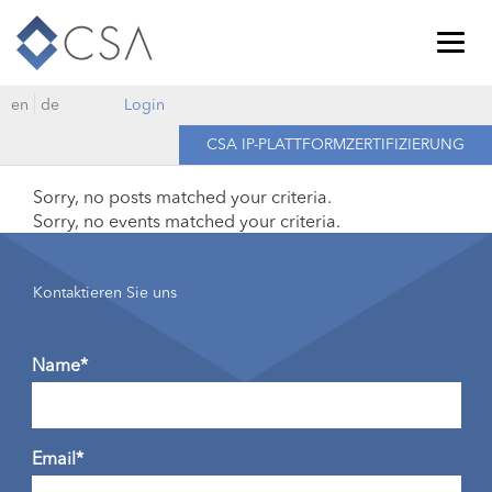
Togg
navig
en
de
Login
CSA IP-PLATTFORMZERTIFIZIERUNG
Sorry, no posts matched your criteria.
Sorry, no events matched your criteria.
Kontaktieren Sie uns
Name*
Email*