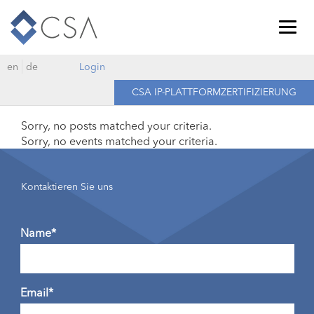
Togg
navig
en
de
Login
CSA IP-PLATTFORMZERTIFIZIERUNG
Sorry, no posts matched your criteria.
Sorry, no events matched your criteria.
Kontaktieren Sie uns
Name*
Email*