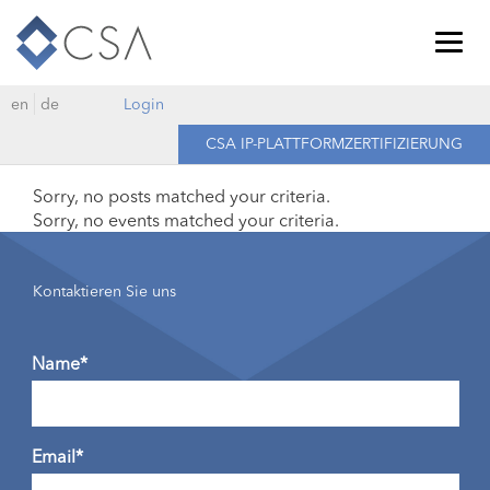
Togg
navig
en
de
Login
CSA IP-PLATTFORMZERTIFIZIERUNG
Sorry, no posts matched your criteria.
Sorry, no events matched your criteria.
Kontaktieren Sie uns
Name*
Email*