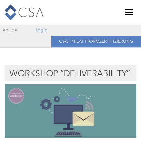
Togg
navig
en
de
Login
CSA IP-PLATTFORMZERTIFIZIERUNG
WORKSHOP “DELIVERABILITY”