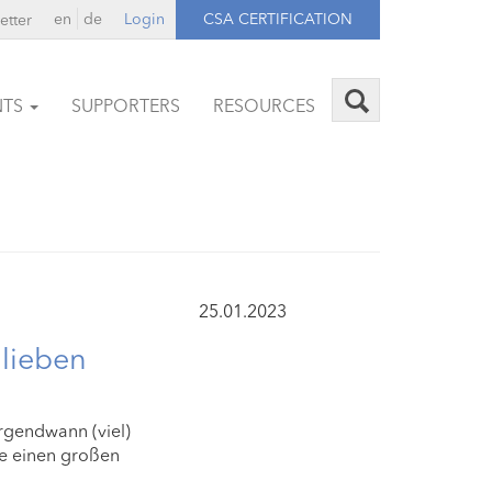
en
de
Login
CSA CERTIFICATION
etter
NTS
SUPPORTERS
RESOURCES
25.01.2023
lieben
rgendwann (viel)
ne einen großen