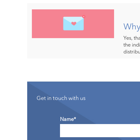
Why 
Yes, th
the ind
distribu
Get in touch with us
Name*