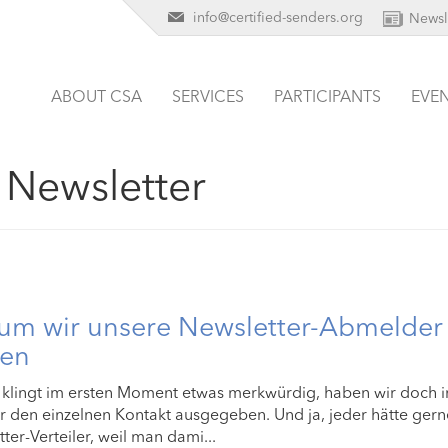
info@certified-senders.org
Newsl
ABOUT CSA
SERVICES
PARTICIPANTS
EVE
:
Newsletter
um wir unsere Newsletter-Abmelder 
ten
 klingt im ersten Moment etwas merkwürdig, haben wir doch i
r den einzelnen Kontakt ausgegeben. Und ja, jeder hätte ger
ter-Verteiler, weil man dami...