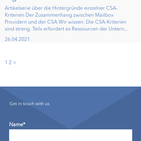
Artikelserie über die Hintergründe einzelner CSA-
Kriterien Der Zusammenhang zwischen Mailbox
Providern und der CSA Wir wissen: Die CSA-Kriterien
sind streng. Teils erfordert es Ressourcen der Untern...
26.04.2021
Posts
1
2
>
pagination
Get in touch with us
Name*