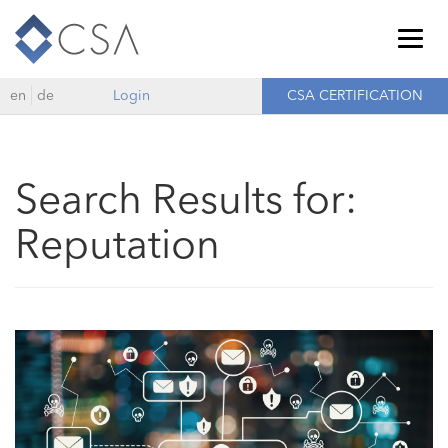
Togg
navig
en
de
Login
CSA CERTIFICATION
Search Results for:
Reputation