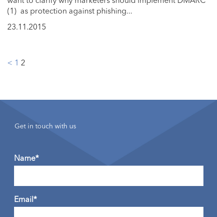
(1) as protection against phishing...
23.11.2015
Posts
<
1
2
pagination
Get in touch with us
Name*
Email*